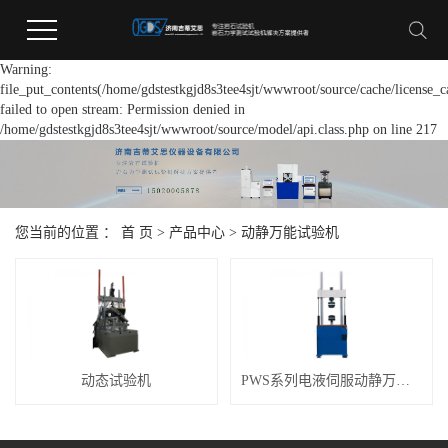
Warning:
file_put_contents(/home/gdstestkgjd8s3tee4sjt/wwwroot/source/cache/license_c
failed to open stream: Permission denied in
/home/gdstestkgjd8s3tee4sjt/wwwroot/source/model/api.class.php on line 217
您当前的位置 ：
首 页
>
产品中心
>
动静万能试验机
动态试验机
PWS系列电液伺服动静万能试验机